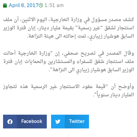
April 8, 2017
1:51 am
كشف مصدر مسؤول في وزارة الخارجية، اليوم الاثنين، أن ملف
استئجار لشقق “غير رسمية” بقيمة مليار دينار، إبان فترة الوزير
السابق هوشيار زيباري، تمت إحالته الى هيئة النزاهة.
وقال المصدر في تصريح صحفي، إن “وزارة الخارجية أحالت
ملف استئجار شقق للسفراء والمستشارين والحمايات إبان فترة
الوزير السابق هوشيار زيباري الى النزاهة”.
وأوضح أن “قيمة عقود الاستئجار غير الرسمية هذه تتجاوز
المليار دينار سنوياً”.
Facebook
Twitter