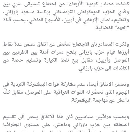
كشفت مصادر كردية ‏الأربعاء‏، عن اجتماع تنسيقي سري بين
وفدي الحزب الديمقراطي الكردستاني برئاسة مسعود بارزاني،
وتنظيم داعش الإرهابي في أربيل، الأسبوع الماضي، بحسب قناة
“العهد” الفضائية.
وذكرت المصادر بان الاجتماع تمخّض عن اتفاق تضمن عدة نقاط
أبرزها قيام حزب بارزاني بفتح ممرات آمنة بين الطرفين بين
الموصل وأربيل، مقابل بيع نفط الكيارة وتسليم حصة من
العائدات الى حزب بارزاني.
وتضمّن الاتفاق أيضا، عدم مشاركة قوات البيشمركة الكردية في
الهجوم الذي تحضّر له القوات العراقية على الموصل، مقابل كفّ
داعش عن مهاجمة البيشمركة.
وبحسب مراقبين سياسيين فان هذا الاتفاق يسعى الى تقسيم
المنطقة بين حزب بارزاني وداعش، على مستوى الجغرافيا