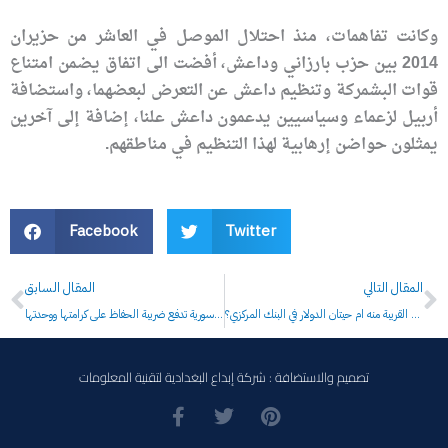
وكانت تفاهمات، منذ احتلال الموصل في العاشر من حزيران
2014 بين حزب بارزاني وداعش، أفضت الى اتفاق يضمن امتناع
قوات البشمركة وتنظيم داعش عن التعرض لبعضهما، واستضافة
أربيل لزعماء وسياسيين يدعمون داعش علنا، إضافة إلى آخرين
يمثلون حواضن إرهابية لهذا التنظيم في مناطقهم.
Facebook
Twitter
Prev
N
المقال التالي
المقال السابق
تمارا الجلبي تخلف والدها في رئاسة حزبهمن قتل احمد الجلبي؟ الحلقة القريبة منه ام حيتان الدولار في البنك المركزي؟
مفتي الجمهورية العربية السورية: سورية تدفع ضريبة الحفاظ على كرامتها ووحدتها
تصميم والاستضافة : شركة إبداع البغدادية لتقنية المعلومات
F
T
P
a
w
i