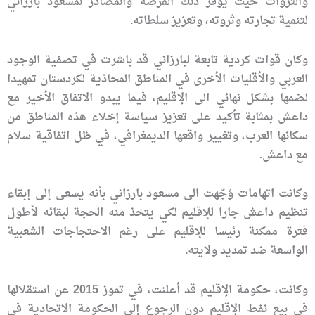
والثروات حيث يوفّر ذلك الفرصة والمصادر لمسعود بارزاني
لتنمية تجارته وثروته، وتعزيز سلطاته.
وكان قوات كردية تابعة لبارزاني قد باشرت في تصفية الوجود
العربي والأقليات الأخرى في المناطق المحاذية لكردستان تمهيدا
لضمها بشكل نهائي الى الإقليم، فيما يبدو الاتفاق الأخير مع
داعش بمثابة تأكيد على تعزيز سياسة إخلاء هذه المناطق من
سكانها العرب، وتغيير واقعها الديمغرافي، في ظل اتفاقية سلام
مع داعش.
وكانت اتهامات وُجّهت الى مسعود بارزاني بأنه يسعى إلى إبقاء
تنظيم داعش جارا للإقليم لكي يتخذ منه الحجة لبقائه لأطول
فترة ممكنة رئيسا للإقليم على رغم الاحتجاجات الشعبية
الواسعة ضد تمديد ولايته.
وكانت، حكومة الإقليم قد أعلنت، في تموز 2015 عن استقلالها
في بيع نفط الإقليم دون الرجوع إلى الحكومة الاتحادية في