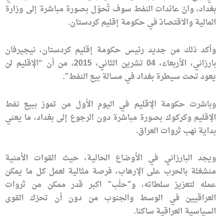
بغداد، وانّ عائدات النفط سوف تُحوّل بصورة مباشرة إلى وزارة
المالية والاقتصادّ في حكومة إقليم كردستان.
وأكد ذلك من جديد رئيس حكومة إقليم كردستان، نيجيرفان
بارزاني، ‏الأربعاء‏، 04‏ تشرين الثاني‏، 2015، من أن “الإقليم لن
يعود تحت سيطرة بغداد في مسالة بيع النفط”.
وباشرت حكومة الإقليم في اليوم الأول من تموز ببيع نفط
الإقليم وكركوك بصورة مباشرة دون الرجوع إلى بغداد، ما يعني
بداية نهب ثروات العراق.
ويجد البارزاني في الأوضاع الحالية، حيث القوات الأمنية
منشغلة بالحرب على الإرهاب، فرصة مثالية لعمل كل ما يمكن
عمله لتعزيز سلطاته، و”حلْب” اكبر قدر ممكن من ثروات
العراقيين في الوسط والجنوب من دون أن تحرّك القوى
السياسية العراقية ساكنا.