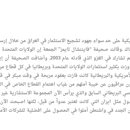
ريكية على حد سواء جهود تشجيع الاستثمار في العراق من خلال إرس
ك .وقالت صحيفة “فايننشال تايمز” الجمعة إن الولايات المتحدة 
الواسعة للبلاد إلى دول لم تؤيد ولم تشارك في
اوزت بكثير استثمارات الولايات المتحدة وبريطانيا في كل قطاع م
لأمريكية والبريطانية كانت فازت بعقود مربحة في وقت مبكر في ق
عراقيون عن خيبة أملهم من غياب اهتمام القطاع الخاص في البلد
ي البريطاني السابق والذي يرأس الآن المجموعة الاستشارية غير ا
ل مثل ايران التي كانت تعتبر عدواً من قبل، لكنها اصبحت الآن ش
 الجدد في واشنطن أملوا في الحصول على افضلية للشركات الأمر