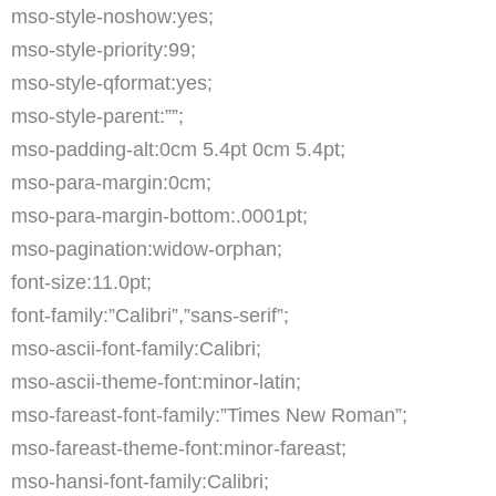
mso-style-noshow:yes;
mso-style-priority:99;
mso-style-qformat:yes;
mso-style-parent:””;
mso-padding-alt:0cm 5.4pt 0cm 5.4pt;
mso-para-margin:0cm;
mso-para-margin-bottom:.0001pt;
mso-pagination:widow-orphan;
font-size:11.0pt;
font-family:”Calibri”,”sans-serif”;
mso-ascii-font-family:Calibri;
mso-ascii-theme-font:minor-latin;
mso-fareast-font-family:”Times New Roman”;
mso-fareast-theme-font:minor-fareast;
mso-hansi-font-family:Calibri;