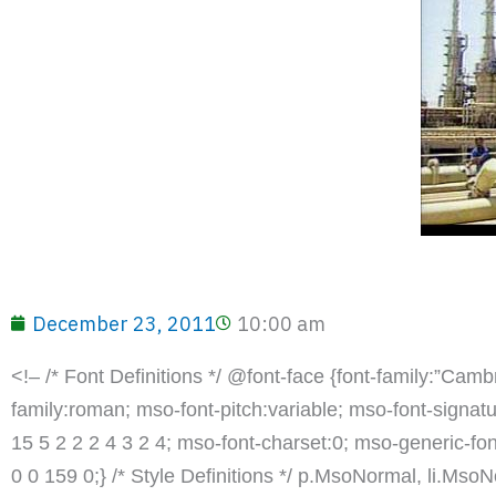
December 23, 2011
10:00 am
<!– /* Font Definitions */ @font-face {font-family:”Cam
family:roman; mso-font-pitch:variable; mso-font-signat
15 5 2 2 2 4 3 2 4; mso-font-charset:0; mso-generic-f
0 0 159 0;} /* Style Definitions */ p.MsoNormal, li.Ms