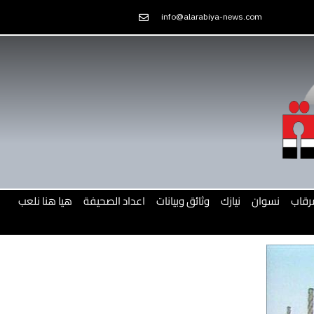
Skip
info@alarabiya-news.com
to
content
رقاب
نسوان
نيازك
وثائق وبيانات
اعداد الصحيفة
هيا هنا نلعب