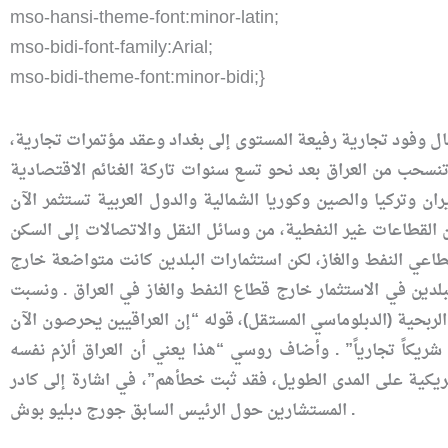
mso-hansi-theme-font:minor-latin;
mso-bidi-font-family:Arial;
mso-bidi-theme-font:minor-bidi;}
ال وفود تجارية رفيعة المستوى إلى بغداد وعقد مؤتمرات تجارية
تنسحب من العراق بعد نحو تسع سنوات تاركة الغنائم الاقتصادية
 الغزو الذي قادته عام 2003. وأضافت الصحيفة أن إيران وتركيا والصين وكوريا الشمالية والدول العربية تستثمر الآن
ن القطاعات غير النفطية، من وسائل النقل والاتصالات إلى السكن
طاعي النفط والغاز، لكن استثمارات البلدين كانت متواضعة خارج
ين في الاستثمار خارج قطاع النفط والغاز في العراق . ونسبت
لربحية (الدبلوماسي المستقل)، قوله “إن العراقيين يحرصون الآن
ريكاً تجارياً” . وأضاف روسي “هذا يعني أن العراق ألزم نفسه
يكية على المدى الطويل، فقد ثبت خطأهم”، في اشارة إلى كادر
المستشارين حول الرئيس السابق جورج دبليو بوش .