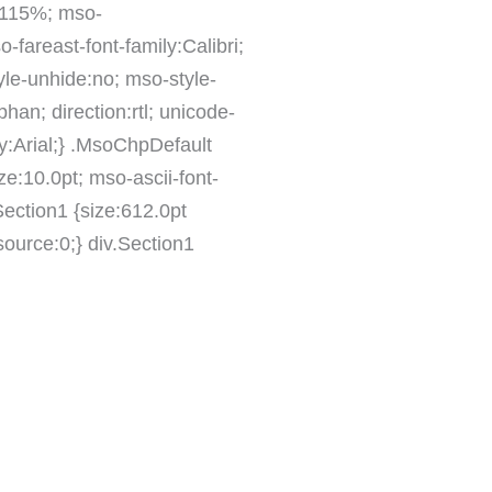
t:115%; mso-
o-fareast-font-family:Calibri;
yle-unhide:no; mso-style-
han; direction:rtl; unicode-
ily:Arial;} .MsoChpDefault
ze:10.0pt; mso-ascii-font-
 Section1 {size:612.0pt
ource:0;} div.Section1