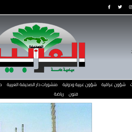
F
T
a
w
c
i
e
t
b
t
o
e
o
r
r
k
-
f
شؤون عراقية
شؤون عربية ودولية
منشورات دار الصحيفة العربية
م
فنون
رياضة