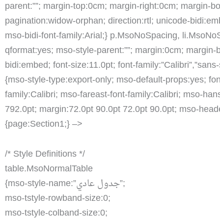
parent:””; margin-top:0cm; margin-right:0cm; margin-bot
pagination:widow-orphan; direction:rtl; unicode-bidi:embe
mso-bidi-font-family:Arial;} p.MsoNoSpacing, li.MsoNo
qformat:yes; mso-style-parent:””; margin:0cm; margin-bo
bidi:embed; font-size:11.0pt; font-family:”Calibri”,”sans
{mso-style-type:export-only; mso-default-props:yes; font
family:Calibri; mso-fareast-font-family:Calibri; mso-han
792.0pt; margin:72.0pt 90.0pt 72.0pt 90.0pt; mso-head
{page:Section1;} –>
/* Style Definitions */
table.MsoNormalTable
{mso-style-name:”جدول عادي”;
mso-tstyle-rowband-size:0;
mso-tstyle-colband-size:0;