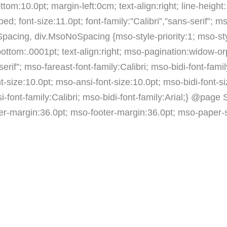
tom:10.0pt; margin-left:0cm; text-align:right; line-heigh
d; font-size:11.0pt; font-family:”Calibri”,”sans-serif”; ms
Spacing, div.MsoNoSpacing {mso-style-priority:1; mso-st
ttom:.0001pt; text-align:right; mso-pagination:widow-orp
-serif”; mso-fareast-font-family:Calibri; mso-bidi-font-fam
-size:10.0pt; mso-ansi-font-size:10.0pt; mso-bidi-font-si
si-font-family:Calibri; mso-bidi-font-family:Arial;} @page
er-margin:36.0pt; mso-footer-margin:36.0pt; mso-paper-s