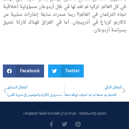
في كل العالم: تركيا لم تعد لها في ظل أردوغان مسؤولية أخلاقية
تجاه التركمان في العالم!! ربما صدرت سابقا إشارات سلبية من
ناكارنو كرباغ في أذربيجان. أما في العراق فهناك كارثة تحيق
بسياسة أردوغان.
Facebook
Twitter
Prev
N
المقال التالي
المقال السابق
حسن العلوي جثة سياسية تمشي على عكاز الوصوليةكأي جاهلي: صنع العلوي الاصنام ثم عبدها ثم لما احترقت اوراقه نبذها
(الآلهة والجواميس في مديرية الأمن) لنعيم عبد مهلهل
تصميم والاستضافة : شركة إبداع البغدادية لتقنية المعلومات
F
T
P