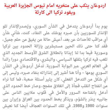
اردوغان ينكب على منخريه امام تيوس الجزيرة العربية
ويقود تركيا الى كارثة
يوم بدأ أردوغان يتدخل في الشأن السوري، ويُصدرالإنذار تلو
الإنذار للسوريين بأن صبره يوشك على النفاد، كنت، شأني شأن
أي مراقب للأحداث عن بعد، أعيش حالة من يفيق من حلم جميل،
فقد كنا حتى ذلك الحين مستبشرين بإزالة الحدود بين تركيا
وسورية فيما بدا لنا إيذانا بانطلاق الشرق الأوسط الجديد الذي
تلعب فيه تركيا بثقلها السياسي، والبشري، والاقتصادي دورا رائدا
في العالم العربي عبر البوابة السورية. تدخُل أردوغان في الشأن
السوري يومها – وأنا هنا أشير إلى إنذاراته بنفاد صبره، وليس إلى
أي شكل من التدخل الفعلي، كان يثير أسئلة صعبة، فما كنا نراه
من انفتاح انقلب فجأة إلى انغلاق مفجع، وصار خط الحدود الذي
أدخل بانفتاحه السرور والأمل في قلوب ملايين الناس على
جانبيه ينذر بالشؤم، ويذكّر بخط الحدود بين العراق وإيران بين
سنوات 1980 و1988. في تلك السنوات العجاف أيضا كنا نعيش