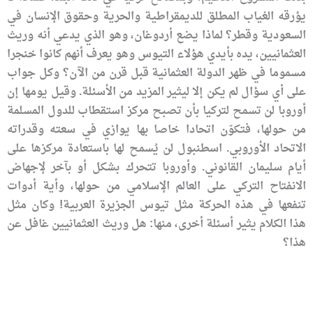
يؤرقه الغياب المطلق للديمقراطية والحرية وحقوق الإنسان في
السعودية وقطر؟ لماذا يضع أردوغان، وهو الذي يدعي أنه وريث
العثمانيين، يده بأيدي هؤلاء التيوس وهو يعرف أنهم كانوا خنجرا
مسموما في ظهر الدولة العثمانية قبل قرن من الآن؟ وكل جواب
على أي سؤال لم يكن إلا ليثير المزيد من الأسئلة. وقيل يومها إن
أوروبا لن تسمح لتركيا بأن تصبح مركز استقطاب للدول المسلمة
من حولها، فتكوّن اتحادا خاصا بها يوازي في سعته وقدراته
الاتحاد الأوروبي. اسطنبول لن يُسمح لها باستعادة مركزها على
أيام سليمان القانوني. وأوروبا تتحرك بشكل أو بآخر لإجهاض
الانفتاح التركي على العالم الإسلامي من حولها، وأية أدوات
تنفعها في هذه الحركة مثل تيوس الجزيرة العربية! وكان مثل
هذا الكلام يثير أسئلة أخرى، منها: هل وريث العثمانيين غافل عن
هذا؟