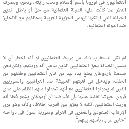
العثمانيون في أوروبا باسم الإسلام وتحت رايته، ونحن، وبصرف
النظر عما كانت عليه الدولة العثمانية من حق أو باطل، ندين
الخيانة التي ارتكبها تيوس الجزيرة العربية بتحالفهم مع الانجليز
ضد الدولة العثمانية.
لم نكن لنستغرب ذلك من وريث العثمانيين لو أنه اختار أن لا
ينسى الخيانة بحق العثمانيين الذين يدعي أنه وريثهم، ولكن نحن
صدمنا بأردوغان يضع يده بيد من خان العثمانيين وطعنهم من
الخلف، ويدخل في لعبتهم الخبيثة ضد العراقيين والسوريين
الذين لم يخونوا العثمانيين مع أنهم تحملوا منهم الظلم على مدى
قرون. حيرتنا تغلبنا عليها بأن افترضنا أن أردوغان يشعر فعلا أنه
وريث العثمانيين، لكنه لا يفرّق بين العرب إطلاقا، وكأنه وهو يرى
الإرهاب السعودي والقطري في العراق وسورية يقول في دواخله
“خاين عرب، بأسهم بينهم”.