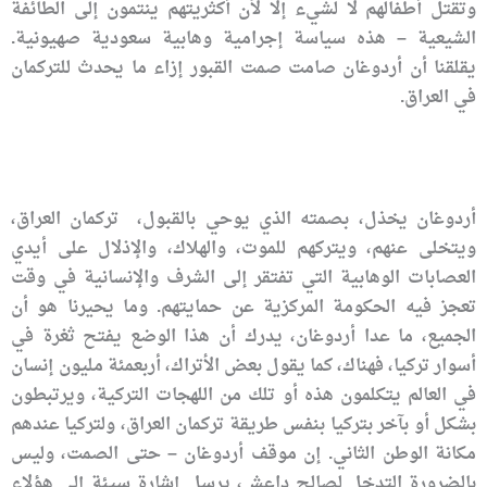
وتقتل أطفالهم لا لشيء إلا لأن أكثريتهم ينتمون إلى الطائفة
الشيعية – هذه سياسة إجرامية وهابية سعودية صهيونية.
يقلقنا أن أردوغان صامت صمت القبور إزاء ما يحدث للتركمان
في العراق.
أردوغان يخذل، بصمته الذي يوحي بالقبول، تركمان العراق،
ويتخلى عنهم، ويتركهم للموت، والهلاك، والإذلال على أيدي
العصابات الوهابية التي تفتقر إلى الشرف والإنسانية في وقت
تعجز فيه الحكومة المركزية عن حمايتهم. وما يحيرنا هو أن
الجميع، ما عدا أردوغان، يدرك أن هذا الوضع يفتح ثغرة في
أسوار تركيا، فهناك، كما يقول بعض الأتراك، أربعمئة مليون إنسان
في العالم يتكلمون هذه أو تلك من اللهجات التركية، ويرتبطون
بشكل أو بآخر بتركيا بنفس طريقة تركمان العراق، ولتركيا عندهم
مكانة الوطن الثاني. إن موقف أردوغان – حتى الصمت، وليس
بالضرورة التدخل لصالح داعش، يرسل إشارة سيئة إلى هؤلاء