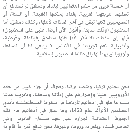
أن خمسة قرون من حكم العثمانيين لبغداد ودمشق لم تستطع أن
تسلبهما هويتهما العربية. بغداد يحكمها الشيعة، أو السنة، أو
المسيحيون لكنها تبقى في آخر المطاف لأهلها، وكذلك دمشق. أما
اسطنبول (وقلت سابقا، وأقول الآن أيضا: قلبي على اسطنبول)
فإنها إن سقطت (لا قدّر الله) فإنها ستلحق بغرناطة، وقرطبة،
وأشبيلية. نعم تجربتنا في الأندلس لا ينبغي لنا أن ننساها،
وأوروبا لن يهدأ لها بال طالما اسطنبول إسلامية.
نحن نحترم تركيا، وشعب تركيا، ونعرف أن جزء كبيرا من حقد
الأوروبيين علينا وإصرارهم على إذلالنا وسحقنا، وتخريب مدننا
سببه ما علق في أذهانهم تاريخيا من سقوط القسطنطينية بأيدي
المسلمين الأتراك عام 1453، وما علق في أذهانهم من تلك
الجيوش العثمانية الجرارة على عهد سليمان القانوني وهي
تحاصر فيينا، وبلغراد، وروما، وغيرها. نحن ندفع ثمن ما قام به