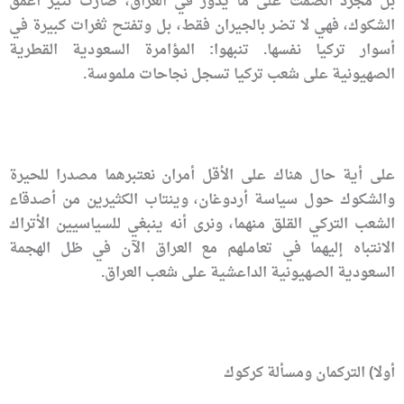
بل مجرد الصمت على ما يدور في العراق، صارت تثير أعمق
الشكوك، فهي لا تضر بالجيران فقط، بل وتفتح ثغرات كبيرة في
أسوار تركيا نفسها. تنبهوا: المؤامرة السعودية القطرية
الصهيونية على شعب تركيا تسجل نجاحات ملموسة.
على أية حال هناك على الأقل أمران نعتبرهما مصدرا للحيرة
والشكوك حول سياسة أردوغان، وينتاب الكثيرين من أصدقاء
الشعب التركي القلق منهما، ونرى أنه ينبغي للسياسيين الأتراك
الانتباه إليهما في تعاملهم مع العراق الآن في ظل الهجمة
السعودية الصهيونية الداعشية على شعب العراق.
أولا) التركمان ومسألة كركوك