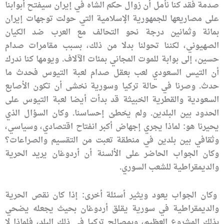
صدمة فقد كنا نأمل أن زوال حكم الشاه في إيران سيفتح أبوابنا
على مصاريعها للجمهورية الإسلامية التي حولت توجهات إيران
بمائة وثمانين درجة نحو التحالف مع العرب ضد الكيان
الصهيوني، لكننا تحولنا بدلا من ذلك، بسبب مقامرات صدام
حسين، إلى بوابة للموت المجاني بمئات الآلاف. ويومها كنا ندرك
أن التيس السعودي لعب بعقل صدام لعبة التيوس فحدث ما
حدث. وصرنا في حالة تركيا وسورية نخشى أن تكون الأصابع
السعودية والقطرية الخبيثة قد بدأت أيضا لعبة التيوس على
الحدود بين البلدين. ولم يخطئ إحساسنا. وكان السؤال الذي
يحيرنا هو: لماذا يجري إجهاض أكبر انفتاح اقتصادي، وسياسي،
وثقافي بين بلدين في منطقة تعبت من التقسيم والصراعات؟
وكان الجواب الحاضر على الألسنة أن أردوغان يريد الحرية
والديمقراطية للشعب السوري.
وكان الجواب يعود ويثير أسئلة أخرى: إذا كان نقص الحرية
والديمقراطية في سورية يقلق أردوغان بحيث يجعله يضحي
بذلك المشروع العظيم، وبمصالح تركيا في ذلك البلد، فلماذا لا