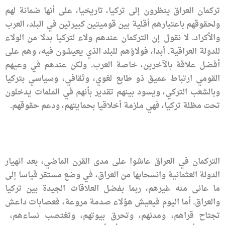
تركمان العراق ينظرون إلى تركيا، تاريخيا، على أنها ضمانة لهم
ولحقوقهم باعتبارهم أقلية بين قوميتين كبيرتين في البلد، العرب
والأكراد. لا نقول إن التركمان عندهم ولاء لتركيا بدلا من الولاء
للدولة العراقية. أبدا، فولاؤهم للبلد الذي يعيشون فيه، وهم على
أفضل علاقة بالآخرين، خاصة العرب. ولكن عندهم في وعيهم
القومي ارتباط عميق ذو طابع لغوي، وثقافي، وسياسي بتركيا
وبالشعب التركي، ويسود بينهم تقدير بأنهم في الملمات يدخلون
تحت مظلة تركيا، فهي ملزمة أخلاقيا بحمايتهم، ودعم حقوقهم.
التركمان في العراق عاشوا على مدى القرن الماضي، بعد انهيار
الدولة العثمانية وانسحابها من العراق، في وضع مستقر قياسا إلى
ما عانى منه غيرهم، ربما بفضل العلاقات الجيدة بين تركيا
والعراق. أما اليوم فيعيش هؤلاء صدمة مروعة، فعصابات داعش
تجتاح قراهم، ومدنهم، وتحرق بيوتهم، وتغتصب نساءهم،