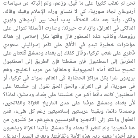
نحن لم نعقب كثيرا على ما قيل، وزعم، وتم إثباته من سياسات
أردوغان تجاه سورية، كي لا ننساق وراء الإعلام وقيله وقاله.
ولكن، رأينا بعد ذلك الخلافَ يدب أيضا بين أردوغان ونوري
المالكي في العراق، وازدادت حيرتنا: وصارت الأسئلة تتوالى على
رؤوسنا، وكاتب هذه السطور قال وقتها بكل إخلاص إن هناك
مؤشرات خطيرة تبدو في الأفق على تآمر إسرائيلي سعودي
قطري على شعب تركيا، وقال كذلك إن بغداد ودمشق قلعتان على
الطريق إلى اسطنبول فإن سقطتا فإن الطريق إلى اسطنبول
تصبح سالكة أمام الصهيونية وحلفائها من عرب الخليج، وهم
يريدون شرا بكل مراكز الحضارة في العالم، سواء في تركيا، أو
في سورية، أو في العراق. والحق الحق نقول إن خشيتنا على
اسطنبول كانت دائما أكبر من خشيتنا على بغداد ودمشق، لماذا؟
لأن بغداد ودمشق عرفتا على مدى التاريخ الغزاة والفاتحين،
وصمدتا دائما، وبقيتا عربيتين إسلاميتين رغم كل شيء، فمن
المغول والتتر إلى الانجليز والفرنسيين وغيرهم، مرّ كثيرون من
هنا فتغيروا ولم تتغير لا بغداد ولا دمشق. يأتينا الغزاة ويذهبون
وقد أخذوا معهم دين هذه الأمة وثقافتها. ويعرف السيد أردوغان