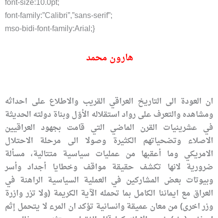
font-size:10.0pt;
font-family:”Calibri”,”sans-serif”;
mso-bidi-font-family:Arial;}
هارون محمد
ان العودة الى التاريخ العراقي القريب والاطلاع على احداثه
ومشاهده والتعرف على رواد استقلاله الأوّل وبناة دولته الحديثة
في عشرينيات القرن الماضي التي قامت بجهود العراقيين
الاصلاء وتضحياتهم الكثيرة وصولا الى مرحلة الاحتلال
الامريكي وما أعقبها من عمليات سياسية متتالية، مسألة
ضرورية لانها تكشف حقيقة مواقف وخطايا أجداد وأسر
وبيوتات بعض المشاركين في العملية السياسية الراهنة في
العراق مع ايماننا الكامل بما تحمله الآية الكريمة (ولا تزر وازرة
وزر اخرى) من معان عميقة وانسانية تؤكد ان المرء لا يتحمل إثم