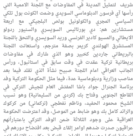
شريف لتمثيل المدينة في المفاوضات مع اللجنة الاممية التي
رأسها آي فرسون الدبلوماسي السويدي وضمت الكونت بول تلكي
السياسي المجري والكولونيل بولص البلجيكي مع اربعة
مستشارين هم: دي بورتاليس السويسري والسنيور ردولو
الايطالي والمسيو كادير الفرنسي وريد السويسري والتحق باللجنة
المستشرق الهولندي كريمر بصفة مترجم، واستعانت اللجنة
بالبريطاني جاردين كخبير وهو الذي شارك في مفاوضات
بريطانية تركية عقدت في وقت سابق في استانبول، ورأس
الجانب العراقي امام اللجنة صبيح نشأة الذي تقلد فيما بعد
مناصب وزارية ودبلوماسية عدة، فيما مثل الحكومة التركية وفد
برئاسة الجنرال جواد باشا المفتش العام للجيش التركي في
القاطع الجنوبي وفتاح بك (كردي من السليمانية) وهو نسيب
الشيخ محمود الحفيد، وناظم نفطجي (تركماني) من كركوك
والرائد كامل بك وهو ضابط من الموصل، وقد اعترضت الحكومة
العراقية على وجود الثلاثة ضمن الوفد التركي باعتبارأنهم
عراقيون صدرت ضدهم اوامر إلقاء قبض بعد افتضاح دورهم في