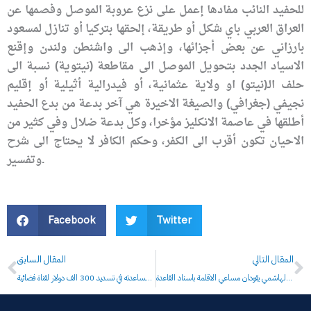
للحفيد النائب مفادها إعمل على نزع عروبة الموصل وفصمها عن
العراق العربي باي شكل أو طريقة، إلحقها بتركيا أو تنازل لمسعود
بارزاني عن بعض أجزائها، وإذهب الى واشنطن ولندن وإقنع
الاسياد الجدد بتحويل الموصل الى مقاطعة (نيتوية) نسبة الى
حلف الـ(نيتو) او ولاية عثمانية، أو فيدرالية أثيلية أو إقليم
نجيفي (جغرافي) والصيغة الاخيرة هي آخر بدعة من بدع الحفيد
أطلقها في عاصمة الانكليز مؤخرا، وكل بدعة ضلال وفي كثير من
الاحيان تكون أقرب الى الكفر، وحكم الكافر لا يحتاج الى شرح
وتفسير.
Facebook
Twitter
Prev
N
المقال التالي
المقال السابق
وسط رفض شعبي عارم: النجيفي والهاشمي يقودان مساعي الاقلمة باسناد القاعدة
النجيفي يطالب خميس الخنجر بمساعدته في تسديد 300 الف دولار لقناة فضائية