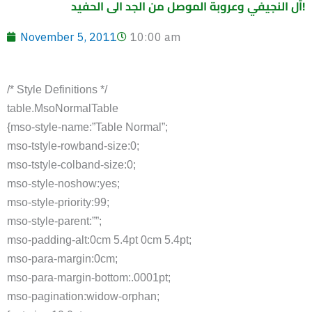
آل النجيفي وعروبة الموصل من الجد الى الحفيد!
November 5, 2011
10:00 am
/* Style Definitions */
table.MsoNormalTable
{mso-style-name:”Table Normal”;
mso-tstyle-rowband-size:0;
mso-tstyle-colband-size:0;
mso-style-noshow:yes;
mso-style-priority:99;
mso-style-parent:””;
mso-padding-alt:0cm 5.4pt 0cm 5.4pt;
mso-para-margin:0cm;
mso-para-margin-bottom:.0001pt;
mso-pagination:widow-orphan;