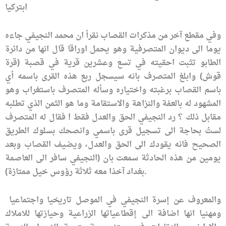
بتركيا!
وفي مقطع آخر من مذكرات القصاب نقرأ ان محمد النجيفي جاءه
يوما الى ديوان المتصرفية وهو يحمل اوراقا قال انها من دائرة
الطابو تثبت احقيته في تسع وعشرين قرية في قصبة (قرة
قوش) وابلغ المتصرف بانه سيسجل ربع هذه القرى باسمه أي
باسم القصاب برغبته واختياره وسأله المتصرف باستغراب وهو
المشهود له بالعفة والنزاهة والاستقامة وما هو الثمن الذي تطلبه
مقابل ذلك ؟ رد النجيفي الحق والعدل فقط ! فقال له المتصرف
لستُ بحاجة الى تسجيل قرى باسمي وانصحك بسلوك الطريق
الصحيح فانه يقودك الى الحق والعدل، ويضيف القصاب وبعد
يومين من هذه الحادثة سمعت بان (النجيفي سافر الى العاصمة
بغداد آخذا معه ثلاثة رؤوس خيل ممتازة).
والمعروف عن إسرة النجيفي في الموصل تاريخيا واجتماعيا
ومهنيا انها اضافة الى إقطاعياتها الزراعية وحيازتها للاملاك