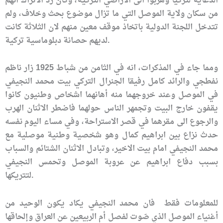
الدعاية لتركيا وهربوا الى الاراضي التركية، وكان رد الاتراك انهم
من سكان ولاية الموصل التي ما تزال موضوع بحث وخلاف، ولم
تتدخل اللجنة الدولية باتخاذ موقف معين منهم لان الثلاثة كانت
لديهم حصانة دبلوماسية تركية.
ومما جاء في المذكرات، انه في الثامن من شباط 1925 زار ناظم
نفطجي والرائد كامل رفيقا الجنرال التركي بيت محمد النجيفي
في الموصل وعند خروجهما منه أهانهما اشخاص وطنيون كانوا
يقفون خارج البيت وتجمهر الناس حولهما فاضطر الاثنان الهرب
والرجوع الى مقرهما في قصر الاستراحة، وفي مساء اليوم نفسه
حدث نزاع بين ابراهيم كمال وهو شخصية وطنية موصلية مع
محمد النجيفي امام بيت الاخير، وتبادل الاثنان الشتائم والسباب
بسبب دفاع ابراهيم عن عروبة الموصل وتحمس النجيفي
لتتريكها.
للمعلومات فقط فان محمد النجيفي يكاد يكون الوحيد من
أغنياء الموصل الذي صّوت لفصل أم الربيعين عن العراق وإلحاقها