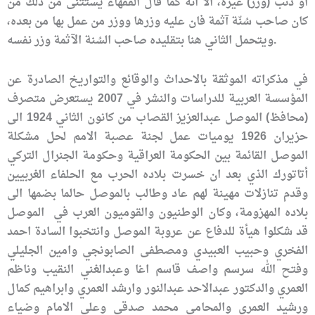
او ذنب (وزر) غيره، الا انه كما قال الفقهاء يستثنى من ذلك من
كان صاحب سُنّة آثمة فان عليه وزرها ووزر من عمل بها من بعده،
ويتحمل الثاني هنا بتقليده صاحب السُنة الآثمة وزر نفسه.
في مذكراته الموثقة بالاحداث والوقائع والتواريخ الصادرة عن
المؤسسة العربية للدراسات والنشر في 2007 يستعرض متصرف
(محافظ) الموصل عبدالعزيز القصاب من كانون الثاني 1924 الى
حزيران 1926 يوميات عمل لجنة عصبة الامم لحل مشكلة
الموصل القائمة بين الحكومة العراقية وحكومة الجنرال التركي
أتاتورك الذي بعد ان خسرت بلاده الحرب مع الحلفاء الغربيين
وقدم تنازلات مهينة لهم عاد وطالب بالموصل حالما بضمها الى
بلاده المهزومة، وكان الوطنيون والقوميون العرب في الموصل
قد شكلوا هيأة للدفاع عن عروبة الموصل وانتخبوا السادة احمد
الفخري وحبيب العبيدي ومصطفى الصابونجي وامين الجليلي
وفتح الله سرسم واصف قاسم اغا وعبدالغني النقيب وناظم
العمري والدكتور عبدالاحد عبدالنور وارشد العمري وابراهيم كمال
ورشيد العمري والمحامي محمد صدقي وعلي الامام وضياء