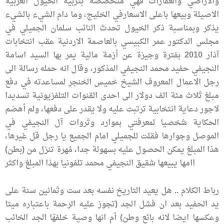
والاراضي والعقارات فهي متخصصة بتربية الخيول العربية
الاصيلة وبيعها باعلى الاسعارفي الخليج، وما دام الشيء بالشيء
يذكر وبمناسبة ذكر الخيول تحدث النائب سلمان الجميلي في
مجلس الدكتور عمر الكبيسي بالعاصمة الاردنية عقب انتخابات
آذار 2010 بفترة وجيزة عن أزمة مالية يمر بها السيد اسامة
النجيفي حفيد محمد النجيفي المذكور، وقال انه حمله رسالة الى
رجل الاعمال المعروف الشيخ خميس الخنجر لمساعدته في دفع
مبلغ ثلاث مئة الف دولار الى احدى القنوات التلفزيونية تسديدا
لاجور دعاية انتخابية ترتبت عليه ولا يقدر على دفعها، ولم أهضم
الحكاية شخصيا لمعرفتي بموارد وثروات آل النجيفي في
الموصل وجوارها فقلت للجميلي امام الجميع يا رجل قل غيرها،
هذا المبلغ يمكن الحصول عليه بسهولة جدا، مُهرة تنزل من (بطن)
امها يبيعها شقيق النجيفي محمد تلفونيا بهذا المبلغ واكثر!
رباط الكلام .. هل يعيد التاريخ نفسه بعد ست وثمانين سنة على
يد الحفيد بعد ان فشل الجد (تجوز عليه الرحمة باعتباره ميتا
وعكسها ايضا لانه بائع وطن) أم انها وصية خلفهّا الجد الخائب